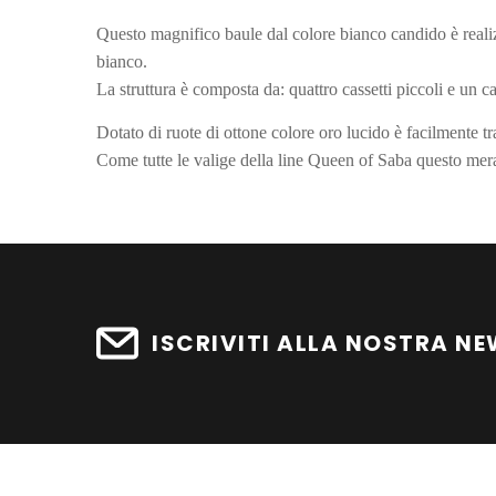
Questo magnifico baule dal colore bianco candido è realiz
bianco.
La struttura è composta da: quattro cassetti piccoli e un ca
Dotato di ruote di ottone colore oro lucido è facilmente t
Come tutte le valige della line Queen of Saba questo mera
In magazzino
Ancora nessuna recensione da parte degli utenti.
1 Articolo
Scheda tecnica
Dimensioni
ISCRIVITI ALLA NOSTRA N