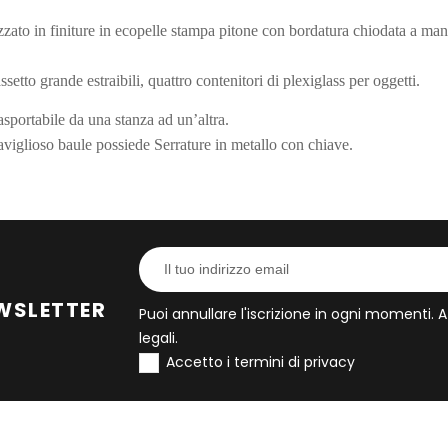
zato in finiture in ecopelle stampa pitone con bordatura chiodata a mano
ssetto grande estraibili, quattro contenitori di plexiglass per oggetti.
rasportabile da una stanza ad un’altra.
viglioso baule possiede Serrature in metallo con chiave.
75x80x50 cm
EWSLETTER
Puoi annullare l'iscrizione in ogni momenti. 
legali.
Accetto i termini di privacy